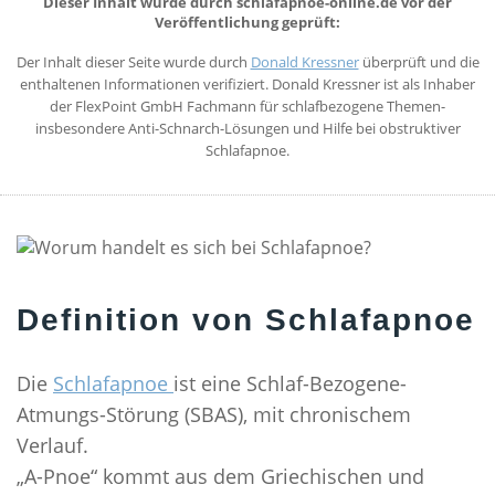
Dieser Inhalt wurde durch schlafapnoe-online.de vor der
Veröffentlichung geprüft:
SELBSTCHECK
Der Inhalt dieser Seite wurde durch
Donald Kressner
überprüft und die
THERAPIEN
enthaltenen Informationen verifiziert. Donald Kressner ist als Inhaber
der FlexPoint GmbH Fachmann für schlafbezogene Themen-
ALTERNATIVEN ZUR SCHLAFAPNOE-MASKE
insbesondere Anti-Schnarch-Lösungen und Hilfe bei obstruktiver
SCHLAFAPNOE-SCHIENENTHERAPIE
Schlafapnoe.
POSITIONSTHERAPIE
STENT THERAPIE
CPAP-THERAPIE
ZUNGENSCHRITTMACHER
Definition von Schlafapnoe
OPERATIVE SCHLAFAPNOE THERAPIE
SPANGENTHERAPIE
Die
Schlafapnoe
ist eine Schlaf-Bezogene-
GESUNDER SCHLAF
Atmungs-Störung (SBAS), mit chronischem
Verlauf.
WAS IST GESUNDER SCHLAF?
„A-Pnoe“ kommt aus dem Griechischen und
DER SCHLAFZYKLUS UND SEINE PHASEN