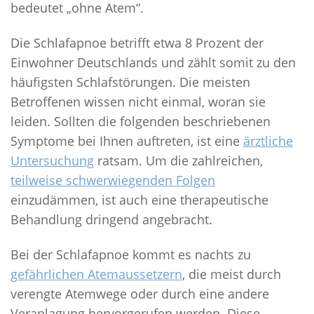
bedeutet „ohne Atem“.
11 SCHLAFTIPPS FÜR EINEN GESUNDEN SCHLAF
Die Schlafapnoe betrifft etwa 8 Prozent der
SELBSTHILFE
Einwohner Deutschlands und zählt somit zu den
MEDIZINISCHES DIDGERIDOO
häufigsten Schlafstörungen. Die meisten
SCHLAFHYGIENE
Betroffenen wissen nicht einmal, woran sie
GEZIELTES TRAINING
leiden. Sollten die folgenden beschriebenen
BLOG
Symptome bei Ihnen auftreten, ist eine
ärztliche
Untersuchung
ratsam. Um die zahlreichen,
teilweise schwerwiegenden Folgen
einzudämmen, ist auch eine therapeutische
Behandlung dringend angebracht.
Bei der Schlafapnoe kommt es nachts zu
gefährlichen Atemaussetzern
, die meist durch
verengte Atemwege oder durch eine andere
Veranlagung hervorgerufen werden. Diese