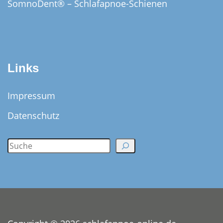
SomnoDent® – Schlafapnoe-Schienen
Links
Impressum
Datenschutz
S
e
a
r
c
h