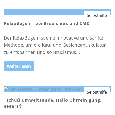
11 SCHLAFTIPPS FÜR EINEN GESUNDEN SCHLAF
SELBSTHILFE
Selbsthilfe
RelaxBogen – bei Bruxismus und CMD
MEDIZINISCHES DIDGERIDOO
SCHLAFHYGIENE
Der RelaxBogen ist eine innovative und sanfte
GEZIELTES TRAINING
Methode, um die Kau- und Gesichtsmuskulatur
BLOG
zu entspannen und so Bruxismus…
Weiterlesen
Selbsthilfe
Tschüß Umweltsünde. Hallo Ohrreinigung.
eeears®