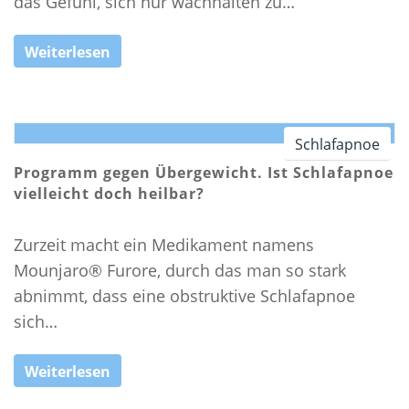
das Gefühl, sich nur wachhalten zu…
SELBSTCHECK
Weiterlesen
THERAPIEN
ALTERNATIVEN ZUR SCHLAFAPNOE-MASKE
SCHLAFAPNOE-SCHIENENTHERAPIE
Schlafapnoe
POSITIONSTHERAPIE
Programm gegen Übergewicht. Ist Schlafapnoe
STENT THERAPIE
vielleicht doch heilbar?
CPAP-THERAPIE
Zurzeit macht ein Medikament namens
ZUNGENSCHRITTMACHER
Mounjaro® Furore, durch das man so stark
OPERATIVE SCHLAFAPNOE THERAPIE
abnimmt, dass eine obstruktive Schlafapnoe
SPANGENTHERAPIE
sich…
GESUNDER SCHLAF
WAS IST GESUNDER SCHLAF?
Weiterlesen
DER SCHLAFZYKLUS UND SEINE PHASEN