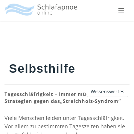
Skip
Zum
Zur
to
Hauptinhalt
Fußzeile
main
springen
springen
SCHNARCHEN
menu
WARUM SCHNARCHEN WIR?
WAS KANN ICH GEGEN SCHNARCHEN TUN?
SCHNARCHSCHIENEN
DIE ANTI-SCHNARCHSPANGE
Selbsthilfe
DIE RÜCKENLAGEVERHINDERUNG
SCHLAFAPNOE
Wissenswertes
DEFINITION
Tagesschläfrigkeit – Immer müde? Die besten
Strategien gegen das„Streichholz-Syndrom“
SYMPTOME
DIAGNOSE
Viele Menschen leiden unter Tagesschläfrigkeit.
URSACHEN
Vor allem zu bestimmten Tageszeiten haben sie
BEEINFLUSSUNG