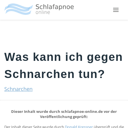
Skip
Zum
Zur
to
Hauptinhalt
Fußzeile
main
springen
springen
SCHNARCHEN
menu
WARUM SCHNARCHEN WIR?
WAS KANN ICH GEGEN SCHNARCHEN TUN?
SCHNARCHSCHIENEN
Was kann ich gegen
DIE ANTI-SCHNARCHSPANGE
DIE RÜCKENLAGEVERHINDERUNG
Schnarchen tun?
SCHLAFAPNOE
Schnarchen
DEFINITION
SYMPTOME
DIAGNOSE
Dieser Inhalt wurde durch schlafapnoe-online.de vor der
Veröffentlichung geprüft:
URSACHEN
Der Inhalt dieser Seite wurde durch
BEEINFLUSSUNG
Donald Kressner
überprüft und die