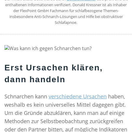
enthaltenen Informationen verifiziert. Donald Kressner ist als Inhaber
SELBSTCHECK
der FlexPoint GmbH Fachmann für schlafbezogene Themen-
insbesondere Anti-Schnarch-Lösungen und Hilfe bei obstruktiver
THERAPIEN
Schlafapnoe.
ALTERNATIVEN ZUR SCHLAFAPNOE-MASKE
SCHLAFAPNOE-SCHIENENTHERAPIE
POSITIONSTHERAPIE
STENT THERAPIE
Erst Ursachen klären,
CPAP-THERAPIE
dann handeln
ZUNGENSCHRITTMACHER
OPERATIVE SCHLAFAPNOE THERAPIE
Schnarchen kann
verschiedene Ursachen
haben,
SPANGENTHERAPIE
weshalb es kein universelles Mittel dagegen gibt.
GESUNDER SCHLAF
Um die Gründe abzuklären, kann man auf einige
WAS IST GESUNDER SCHLAF?
Methoden zur Selbstbeobachtung zurückgreifen
oder den Partner bitten, auf mögliche Indikatoren
DER SCHLAFZYKLUS UND SEINE PHASEN