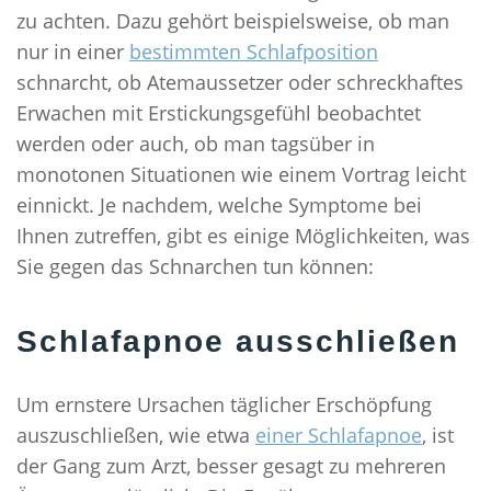
zu achten. Dazu gehört beispielsweise, ob man
11 SCHLAFTIPPS FÜR EINEN GESUNDEN SCHLAF
nur in einer
bestimmten Schlafposition
SELBSTHILFE
schnarcht, ob Atemaussetzer oder schreckhaftes
MEDIZINISCHES DIDGERIDOO
Erwachen mit Erstickungsgefühl beobachtet
SCHLAFHYGIENE
werden oder auch, ob man tagsüber in
monotonen Situationen wie einem Vortrag leicht
GEZIELTES TRAINING
einnickt. Je nachdem, welche Symptome bei
BLOG
Ihnen zutreffen, gibt es einige Möglichkeiten, was
Sie gegen das Schnarchen tun können:
Schlafapnoe ausschließen
Um ernstere Ursachen täglicher Erschöpfung
auszuschließen, wie etwa
einer Schlafapnoe
, ist
der Gang zum Arzt, besser gesagt zu mehreren