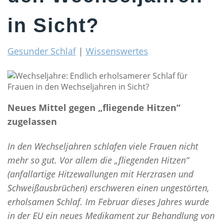
SELBSTCHECK
in Sicht?
THERAPIEN
ALTERNATIVEN ZUR SCHLAFAPNOE-MASKE
Gesunder Schlaf
|
Wissenswertes
SCHLAFAPNOE-SCHIENENTHERAPIE
POSITIONSTHERAPIE
STENT THERAPIE
Neues Mittel gegen
„fliegende Hitzen“
CPAP-THERAPIE
zugelassen
ZUNGENSCHRITTMACHER
In den Wechseljahren schlafen viele Frauen nicht
OPERATIVE SCHLAFAPNOE THERAPIE
mehr so gut. Vor allem die „fliegenden Hitzen“
SPANGENTHERAPIE
(anfallartige Hitzewallungen mit Herzrasen und
GESUNDER SCHLAF
Schweißausbrüchen) erschweren einen ungestörten,
erholsamen Schlaf. Im Februar dieses Jahres wurde
WAS IST GESUNDER SCHLAF?
in der EU ein neues Medikament zur Behandlung von
DER SCHLAFZYKLUS UND SEINE PHASEN