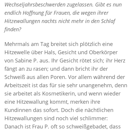
Wechseljahrsbeschwerden zugelassen. Gibt es nun
11 SCHLAFTIPPS FÜR EINEN GESUNDEN SCHLAF
endlich Hoffnung für Frauen, die wegen ihrer
SELBSTHILFE
Hitzewallungen nachts nicht mehr in den Schlaf
MEDIZINISCHES DIDGERIDOO
finden?
SCHLAFHYGIENE
Mehrmals am Tag breitet sich plötzlich eine
GEZIELTES TRAINING
Hitzewelle über Hals, Gesicht und Oberkörper
BLOG
von Sabine P. aus. Ihr Gesicht rötet sich; ihr Herz
fängt an zu rasen; und dann bricht ihr der
Schweiß aus allen Poren. Vor allem während der
Arbeitszeit ist das für sie sehr unangenehm, denn
sie arbeitet als Kosmetikerin, und wenn wieder
eine Hitzewallung kommt, merken ihre
Kundinnen das sofort. Doch die nächtlichen
Hitzewallungen sind noch viel schlimmer:
Danach ist Frau P. oft so schweißgebadet, dass