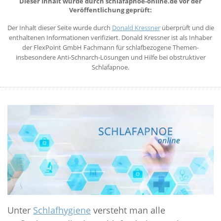
Dieser Inhalt wurde durch schlafapnoe-online.de vor der
Veröffentlichung geprüft:
SELBSTCHECK
Der Inhalt dieser Seite wurde durch
Donald Kressner
überprüft und die
THERAPIEN
enthaltenen Informationen verifiziert. Donald Kressner ist als Inhaber
der FlexPoint GmbH Fachmann für schlafbezogene Themen-
ALTERNATIVEN ZUR SCHLAFAPNOE-MASKE
insbesondere Anti-Schnarch-Lösungen und Hilfe bei obstruktiver
SCHLAFAPNOE-SCHIENENTHERAPIE
Schlafapnoe.
POSITIONSTHERAPIE
STENT THERAPIE
CPAP-THERAPIE
ZUNGENSCHRITTMACHER
OPERATIVE SCHLAFAPNOE THERAPIE
SPANGENTHERAPIE
GESUNDER SCHLAF
WAS IST GESUNDER SCHLAF?
Unter
Schlafhygiene
versteht man alle
DER SCHLAFZYKLUS UND SEINE PHASEN