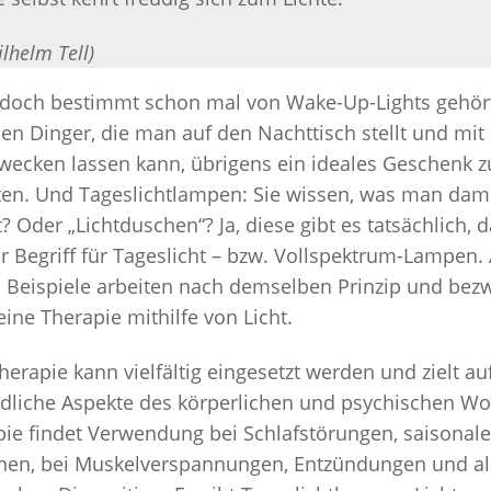
11 SCHL
ilhelm Tell)
SELBSTHILF
 doch bestimmt schon mal von Wake-Up-Lights gehört
MEDIZIN
en Dinger, die man auf den Nachttisch stellt und mi
SCHLAFH
 wecken lassen kann, übrigens ein ideales Geschenk z
GEZIELT
en. Und Tageslichtlampen: Sie wissen, was man dam
BLOG
? Oder „Lichtduschen“? Ja, diese gibt es tatsächlich, d
r Begriff für Tageslicht – bzw. Vollspektrum-Lampen. 
 Beispiele arbeiten nach demselben Prinzip und bez
eine Therapie mithilfe von Licht.
therapie kann vielfältig eingesetzt werden und zielt au
dliche Aspekte des körperlichen und psychischen Wo
pie findet Verwendung bei Schlafstörungen, saisonal
nen, bei Muskelverspannungen, Entzündungen und al