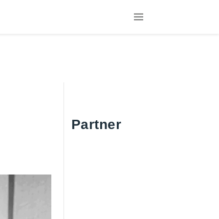
EN
SCHNARCHEN WIR?
NN ICH GEGEN SCHNARCHEN TUN?
CHSCHIENEN
I-SCHNARCHSPANGE
CKENLAGEVERHINDERUNG
Partner
NOE
ION
ME
SE
EN
LUSSUNG