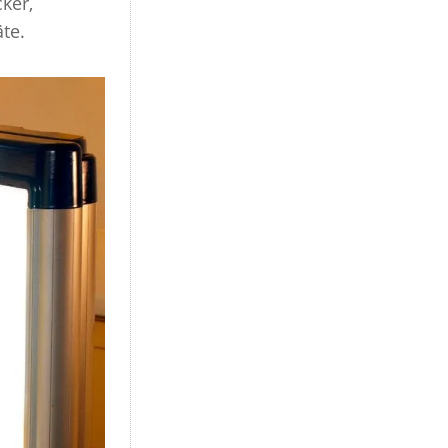
ker,
räte.