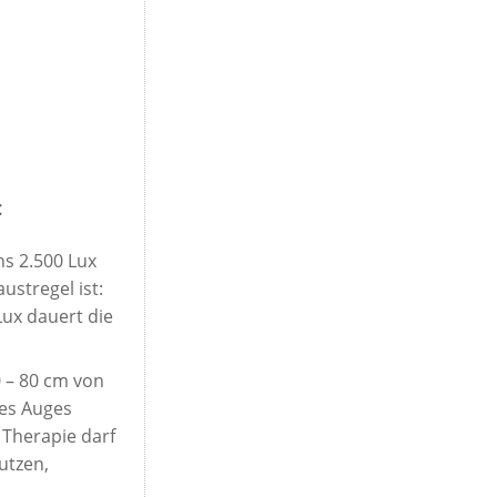
:
s 2.500 Lux
ustregel ist:
Lux dauert die
0 – 80 cm von
des Auges
 Therapie darf
utzen,