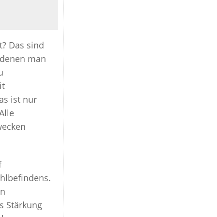
AFTIPPS FÜR EINEN GESUNDEN SCHLAF
E
? Das sind
ISCHES DIDGERIDOO
t denen man
YGIENE
u
ES TRAINING
it
as ist nur
Alle
wecken
f
hlbefindens.
en
s Stärkung