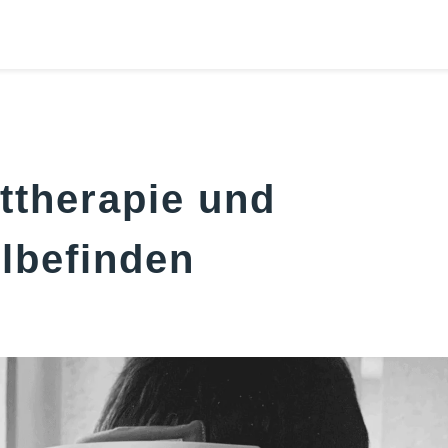
SCHNARCH
WARUM 
WAS KA
SCHNAR
ttherapie und
DIE ANT
DIE RÜ
lbefinden
SCHLAFAP
DEFINIT
SYMPTO
DIAGNO
URSACH
BEEINF