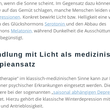
 wenn die Sonne scheint. Im Gegensatz dazu könne
e auf das Gemüt schlagen, manche Menschen leiden 
ressionen
. Konkret bewirkt Licht bzw. Helligkeit eine 
n des Glückshormons
Serotonin
und den Abbau des
rmons
Melatonin,
während Dunkelheit die Ausschüttu
begünstigt.
dlung mit Licht als medizini
pieansatz
ttherapie“ im klassisch-medizinischen Sinne kann zu
ner psychischer Erkrankungen eingesetzt werden. Di
ere bei der sogenannten „
saisonal abhängigen Depre
. Hierzu gehört die klassische Winterdepression mit
nd Antrieblosigkeit.