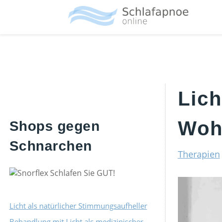
Skip
Zum
Zur
to
Hauptinhalt
Fußzeile
main
springen
springen
menu
Lich
Woh
Shops gegen
Schnarchen
Therapien
Licht als natürlicher Stimmungsaufheller
Behandlung mit Licht als medizinischer