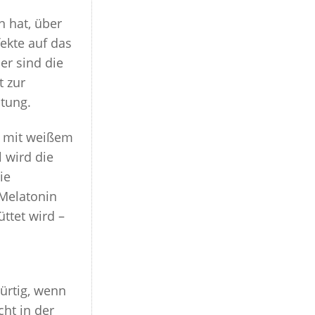
n hat, über
ekte auf das
er sind die
t zur
stung.
n mit weißem
 wird die
ie
Melatonin
ttet wird –
ürtig, wenn
cht in der