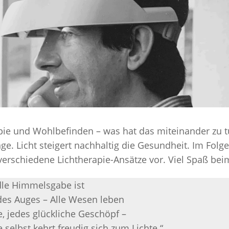
SELBST
THERAPIEN
ALTERNA
SCHLAFA
POSITIO
STENT T
CPAP-TH
pie und Wohlbefinden – was hat das miteinander zu t
ZUNGEN
e. Licht steigert nachhaltig die Gesundheit. Im Folg
OPERATI
verschiedene Lichtherapie-Ansätze vor. Viel Spaß bei
SPANGE
dle Himmelsgabe ist
GESUNDER 
des Auges – Alle Wesen leben
WAS IST
, jedes glückliche Geschöpf –
DER SCH
e selbst kehrt freudig sich zum Lichte.“