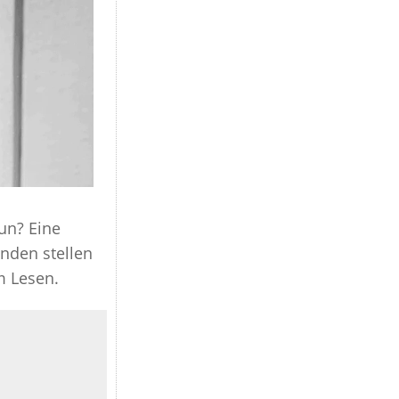
CHECK
TIVEN ZUR SCHLAFAPNOE-MASKE
PNOE-SCHIENENTHERAPIE
NSTHERAPIE
HERAPIE
ERAPIE
un? Eine
SCHRITTMACHER
enden stellen
VE SCHLAFAPNOE THERAPIE
m Lesen.
NTHERAPIE
SCHLAF
 GESUNDER SCHLAF?
LAFZYKLUS UND SEINE PHASEN