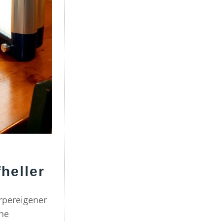
heller
örpereigener
ne