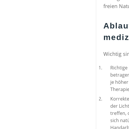
freien Na
Ablau
mediz
Wichtig si
Richtige
betragen
je höher
Therapi
Korrekte
der Lich
treffen,
sich nat
Handarbe