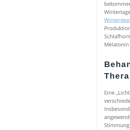
bekommen,
Wintertag
Winterdep
Produktio
Schlafho
Melatonin 
Behan
Thera
Eine „Lich
verschiede
Insbesond
angewendet
Stimmung u