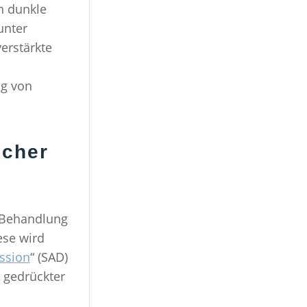
n dunkle
unter
verstärkte
ng von
scher
r Behandlung
ese wird
ssion
“ (SAD)
 gedrückter