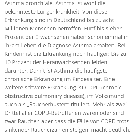
Asthma bronchiale. Asthma ist wohl die
11 SCHLAFTIPPS FÜR EINEN GESUNDEN SCHLAF
bekannteste Lungenkrankheit. Von dieser
SELBSTHILFE
Erkrankung sind in Deutschland bis zu acht
Millionen Menschen betroffen. Fünf bis sieben
MEDIZINISCHES DIDGERIDOO
Prozent der Erwachsenen haben schon einmal in
SCHLAFHYGIENE
ihrem Leben die Diagnose Asthma erhalten. Bei
GEZIELTES TRAINING
Kindern ist die Erkrankung noch häufiger: Bis zu
BLOG
10 Prozent der Heranwachsenden leiden
darunter. Damit ist Asthma die häufigste
chronische Erkrankung im Kindesalter. Eine
weitere schwere Erkrankung ist COPD (chronic
obstructive pulmonary disease), im Volksmund
auch als „Raucherhusten“ tituliert. Mehr als zwei
Drittel aller COPD-Betroffenen waren oder sind
zwar Raucher, aber dass die Fälle von COPD trotz
sinkender Raucherzahlen steigen, macht deutlich,