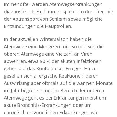
Immer öfter werden Atemwegserkrankungen
SELBSTCHECK
diagnostiziert. Fast immer spielen in der Therapie
THERAPIEN
der Abtransport von Schleim sowie mögliche
Entzündungen die Hauptrollen.
ALTERNATIVEN ZUR SCHLAFAPNOE-MASKE
SCHLAFAPNOE-SCHIENENTHERAPIE
In der aktuellen Wintersaison haben die
POSITIONSTHERAPIE
Atemwege eine Menge zu tun. So müssen die
STENT THERAPIE
oberen Atemwege eine Vielzahl an Viren
abwehren, etwa 90 % der akuten Infektionen
CPAP-THERAPIE
gehen auf das Konto dieser Erreger. Hinzu
ZUNGENSCHRITTMACHER
gesellen sich allergische Reaktionen, deren
OPERATIVE SCHLAFAPNOE THERAPIE
Auswirkung aber oftmals auf die warmen Monate
SPANGENTHERAPIE
im Jahr begrenzt sind. Im Bereich der unteren
GESUNDER SCHLAF
Atemwege geht es bei Erkrankungen meist um
akute Bronchitis-Erkrankungen oder um
WAS IST GESUNDER SCHLAF?
chronisch entzündlichen Erkrankungen wie
DER SCHLAFZYKLUS UND SEINE PHASEN